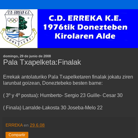
domingo, 29 de junio de 2008
Pala Txapelketa:Finalak
Errekak antolaturiko Pala Txapelketaren finalak jokatu ziren
larunbat goizean, Doneztebeko besten barne:
( 3º y 4º postua): Humberto- Sergio 23 Guille- Cesar 30
( Finala) Larralde-Lakosta 30 Joseba-Melo 22
ERREKA
en
29.6.08
Compartir