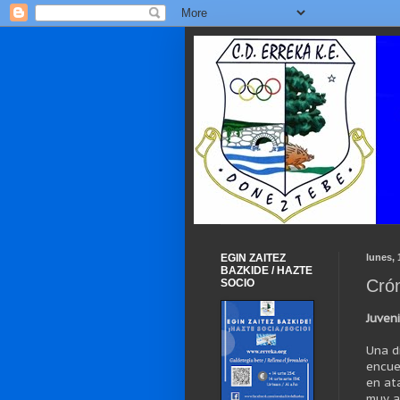
EGIN ZAITEZ
lunes,
BAZKIDE / HAZTE
Crón
SOCIO
Juven
Una d
encue
en at
muy a