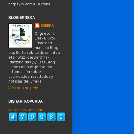
https://x.com/CDErreka
BLOG ERREKA
ERREKA
Ongi etorri
Erreka Kirol
Elkarteari
buruzko Blog-
era. Bertan ekitaldi, emaitza
eta notizi desberdinak
idatziko dira /// Éste Blog
tiene como objetivo dar
información sobre
actividades, resultados y
noticias del Erreka.
Ver todo mi perfil
BISITARI KOPURUA
contador de visitas gratis