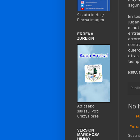
algun
Sakatu irudia /
En lo
Pincha imagen
jugan
minut
entra
ERREKA
ZUREKIN
error
contr
quier
otras
tiemp
KEPA
Publi
No 
Aditzeko,
sakatu: Poti
Pu
Crazy Horse
Entra
VERSIÓN
MARCHOSA
Suscri
HIMNO