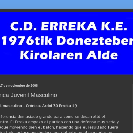
 17 de noviembre de 2008
ica Juvenil Masculino
il masculino - Crónica:
Ardoi
30
Erreka
19
iferencia demasiado grande para como se desarrolló el
ntro. El
Erreka
empezó el partido con una defensa muy seria y
aque moviendo bien el balón, haciendo que el resultado fuera
justado incluso poniéndose por delante en el marcador en