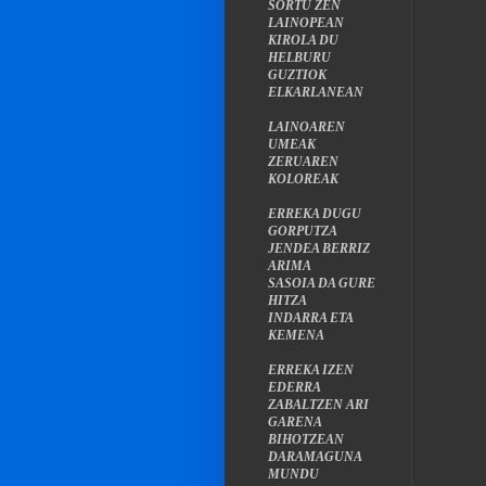
SORTU ZEN
LAINOPEAN
KIROLA DU
HELBURU
GUZTIOK
ELKARLANEAN
LAINOAREN
UMEAK
ZERUAREN
KOLOREAK
ERREKA DUGU
GORPUTZA
JENDEA BERRIZ
ARIMA
SASOIA DA GURE
HITZA
INDARRA ETA
KEMENA
ERREKA IZEN
EDERRA
ZABALTZEN ARI
GARENA
BIHOTZEAN
DARAMAGUNA
MUNDU