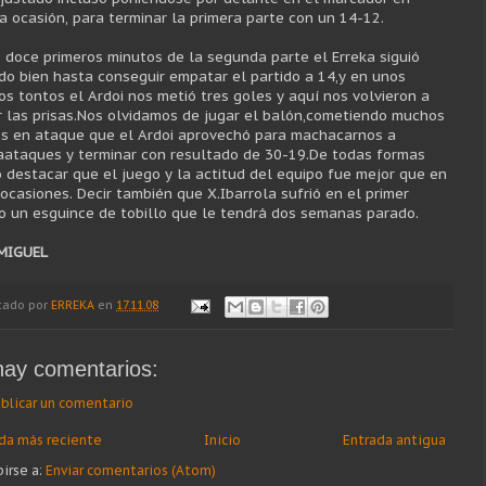
a ocasión, para terminar la primera parte con un 14-12.
s doce primeros minutos de la segunda parte el
Erreka
siguió
do bien hasta conseguir empatar el partido a 14,y en unos
os tontos el
Ardoi
nos
metió
tres goles y aquí nos volvieron a
r las prisas.Nos olvidamos de jugar el balón,cometiendo muchos
es en ataque que el
Ardoi
aprovechó para machacarnos a
aataques
y terminar con resultado de 30-19.De todas formas
o destacar que el juego y la actitud del equipo fue mejor que en
 ocasiones. Decir
también
que X.
Ibarrola
sufrió en el primer
o un esguince de tobillo que le tendrá dos semanas parado.
MIGUEL
cado por
ERREKA
en
17.11.08
hay comentarios:
blicar un comentario
da más reciente
Inicio
Entrada antigua
birse a:
Enviar comentarios (Atom)