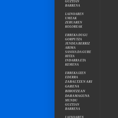
GUZTIAN
BARRENA
LAINOAREN
UMEAK
ZERUAREN
KOLOREAK
ERREKA DUGU
GORPUTZA
JENDEA BERRIZ
ARIMA
SASOIA DA GURE
HITZA
INDARRA ETA
KEMENA
ERREKA IZEN
EDERRA
ZABALTZEN ARI
GARENA
BIHOTZEAN
DARAMAGUNA
MUNDU
GUZTIAN
BARRENA
LAINOAREN