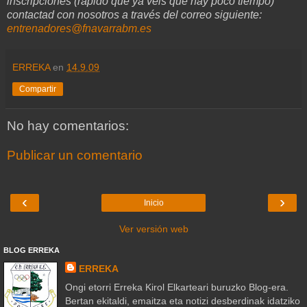
inscripciones (rápido que ya véis que hay poco tiempo)
contactad con nosotros a través del correo siguiente:
entrenadores@fnavarrabm.es
ERREKA
en
14.9.09
Compartir
No hay comentarios:
Publicar un comentario
‹
›
Inicio
Ver versión web
BLOG ERREKA
ERREKA
Ongi etorri Erreka Kirol Elkarteari buruzko Blog-era.
Bertan ekitaldi, emaitza eta notizi desberdinak idatziko