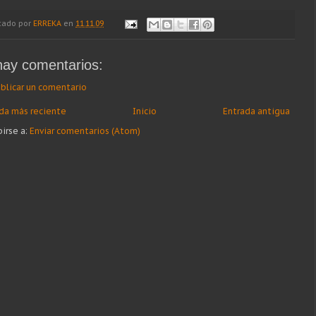
cado por
ERREKA
en
11.11.09
hay comentarios:
blicar un comentario
da más reciente
Inicio
Entrada antigua
birse a:
Enviar comentarios (Atom)