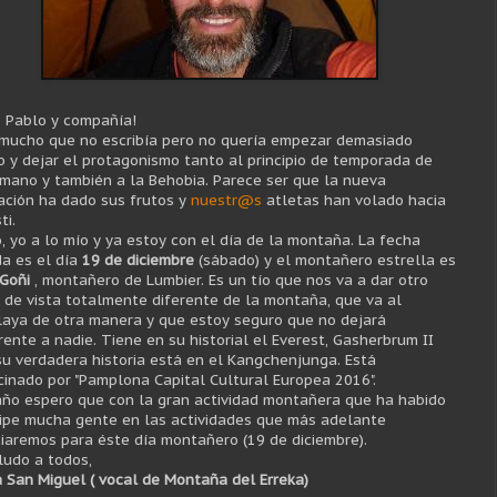
o
Pablo y compañía!
 mucho que no
escribía
pero no
quería
empezar demasiado
o y dejar el protagonismo tanto al
principio
de temporada de
nmano y
también
a la B
ehobia
. Parece ser que la nueva
ación
ha dado sus frutos y
nuestr@s
atletas h
an
volado hacia
ti
.
, yo a lo mío y ya estoy con
el
día
de la montaña. La fecha
da es el
día
19 de diciembre
(
sábado
) y el montañero estrella es
Goñi
, montañero de
Lumbier
. Es un
tío
que nos va a dar otro
 de vista totalmente diferente de la montaña, que va al
laya
de otra manera y que estoy seguro que no dejará
rente a nadie. Tiene en su historial el E
verest
, G
asherbrum
II
su verdadera historia está en el K
angchenjunga
. Está
cinado por
"Pamplona
Capital Cultural Europea 2016".
año espero que con la gran actividad
montañera
que ha habido
cipe mucha gente en las actividades que más adelante
iaremos para éste
día
montañero (19 de diciembre).
ludo a
todos,
 San Miguel ( vocal de Montaña del Erreka)