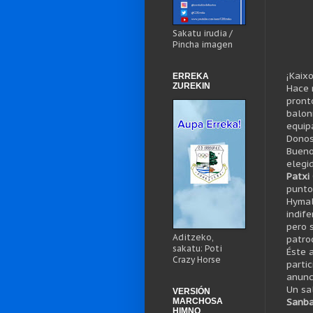
Sakatu irudia /
Pincha imagen
¡
Kaix
ERREKA
ZUREKIN
Hace
pront
balo
equip
Donos
Bueno
elegi
Patxi
punto
H
yma
indife
pero 
Aditzeko,
patro
sakatu: Poti
Éste 
Crazy Horse
parti
anunc
Un sa
VERSIÓN
MARCHOSA
Sanba
HIMNO