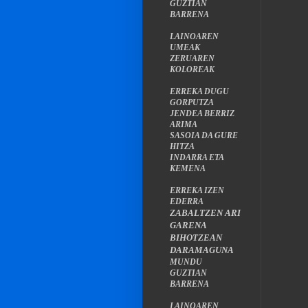
GUZTIAN
BARRENA
LAINOAREN
UMEAK
ZERUAREN
KOLOREAK
ERREKA DUGU
GORPUTZA
JENDEA BERRIZ
ARIMA
SASOIA DA GURE
HITZA
INDARRA ETA
KEMENA
ERREKA IZEN
EDERRA
ZABALTZEN ARI
GARENA
BIHOTZEAN
DARAMAGUNA
MUNDU
GUZTIAN
BARRENA
LAINOAREN