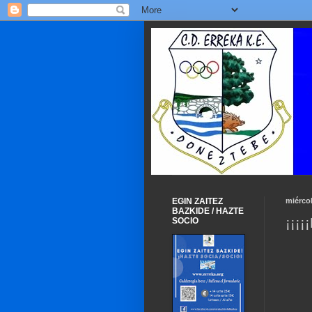
EGIN ZAITEZ
miérco
BAZKIDE / HAZTE
¡¡¡¡
SOCIO