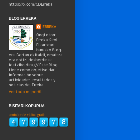
https://x.com/CDErreka
BLOG ERREKA
ERREKA
Ongi etorri
Erreka Kirol
Elkarteari
buruzko Blog-
era. Bertan ekitaldi, emaitza
eta notizi desberdinak
idatziko dira /// Éste Blog
tiene como objetivo dar
información sobre
actividades, resultados y
noticias del Erreka.
Ver todo mi perfil
BISITARI KOPURUA
contador de visitas gratis