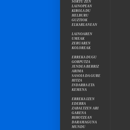
SORTU ZEN
LAINOPEAN
KIROLA DU
HELBURU
GUZTIOK
ELKARLANEAN
LAINOAREN
UMEAK
ZERUAREN
KOLOREAK
ERREKA DUGU
GORPUTZA
JENDEA BERRIZ
ARIMA
SASOIA DA GURE
HITZA
INDARRA ETA
KEMENA
ERREKA IZEN
EDERRA
ZABALTZEN ARI
GARENA
BIHOTZEAN
DARAMAGUNA
MUNDU