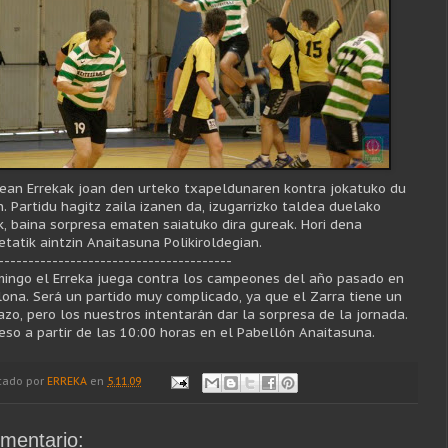
ean Errekak joan den urteko txapeldunaren kontra jokatuko du
n. Partidu hagitz zaila izanen da, izugarrizko taldea duelako
k, baina sorpresa ematen saiatuko dira gureak. Hori dena
etatik aintzin Anaitasuna Polikiroldegian.
---------------------------------------
mingo el Erreka juega contra los campeones del año pasado en
ona. Será un partido muy complicado, ya que el Zarra tiene un
azo, pero los nuestros intentarán dar la sorpresa de la jornada.
eso a partir de las 10:00 horas en el Pabellón Anaitasuna.
cado por
ERREKA
en
5.11.09
mentario: