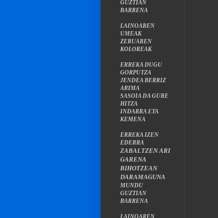
GUZTIAN
BARRENA
LAINOAREN
UMEAK
ZERUAREN
KOLOREAK
ERREKA DUGU
GORPUTZA
JENDEA BERRIZ
ARIMA
SASOIA DA GURE
HITZA
INDARRA ETA
KEMENA
ERREKA IZEN
EDERRA
ZABALTZEN ARI
GARENA
BIHOTZEAN
DARAMAGUNA
MUNDU
GUZTIAN
BARRENA
LAINOAREN