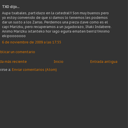
TXO dijo...
Aupa txabales, partidazo en la catedral!! Son muy buenos pero
yo estoy convenido de que si damos lo tenemos les podemos
dar un susto a los Zarras. Perdemos una pieza clave como es el
capi Marizku, pero recuperamos a un jugadorazo, Iñaki Indabere.
Animo Marizku ixtanteko hor iago egurra ematen berriz!!Animo
ekipooooooo
6 de noviembre de 2009 a las 17:55
blicar un comentario
da más reciente
Inicio
Entrada antigua
birse a:
Enviar comentarios (Atom)