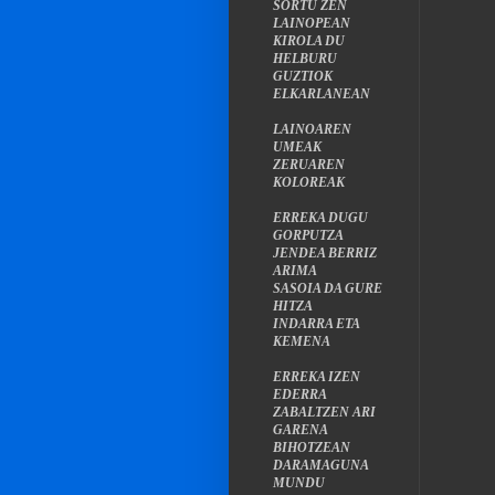
SORTU ZEN
LAINOPEAN
KIROLA DU
HELBURU
GUZTIOK
ELKARLANEAN
LAINOAREN
UMEAK
ZERUAREN
KOLOREAK
ERREKA DUGU
GORPUTZA
JENDEA BERRIZ
ARIMA
SASOIA DA GURE
HITZA
INDARRA ETA
KEMENA
ERREKA IZEN
EDERRA
ZABALTZEN ARI
GARENA
BIHOTZEAN
DARAMAGUNA
MUNDU