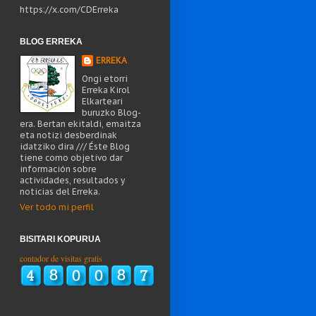
https://x.com/CDErreka
BLOG ERREKA
ERREKA
Ongi etorri
Erreka Kirol
Elkarteari
buruzko Blog-
era. Bertan ekitaldi, emaitza
eta notizi desberdinak
idatziko dira /// Éste Blog
tiene como objetivo dar
información sobre
actividades, resultados y
noticias del Erreka.
Ver todo mi perfil
BISITARI KOPURUA
contador de visitas gratis