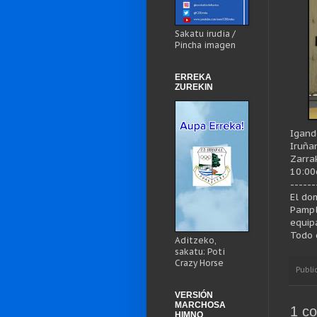
Sakatu irudia /
Pincha imagen
ERREKA
ZUREKIN
Igand
Iruña
Zarra
10:00
------
El do
Pampl
equip
Todo 
Aditzeko,
sakatu: Poti
Crazy Horse
Publi
VERSIÓN
MARCHOSA
1 co
HIMNO