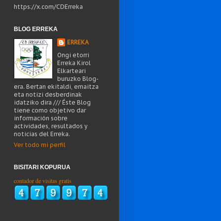
https://x.com/CDErreka
BLOG ERREKA
ERREKA
Ongi etorri
Erreka Kirol
Elkarteari
buruzko Blog-
era. Bertan ekitaldi, emaitza
eta notizi desberdinak
idatziko dira /// Éste Blog
tiene como objetivo dar
información sobre
actividades, resultados y
noticias del Erreka.
Ver todo mi perfil
BISITARI KOPURUA
contador de visitas gratis