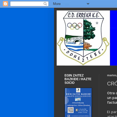
EGIN ZAITEZ
martes
BAZKIDE / HAZTE
CRÓ
SOCIO
Otra 
un pa
factur
El pa
atacá