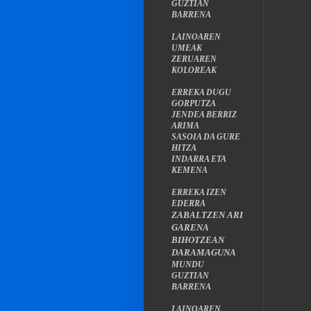
GUZTIAN
BARRENA
LAINOAREN
UMEAK
ZERUAREN
KOLOREAK
ERREKA DUGU
GORPUTZA
JENDEA BERRIZ
ARIMA
SASOIA DA GURE
HITZA
INDARRA ETA
KEMENA
ERREKA IZEN
EDERRA
ZABALTZEN ARI
GARENA
BIHOTZEAN
DARAMAGUNA
MUNDU
GUZTIAN
BARRENA
LAINOAREN