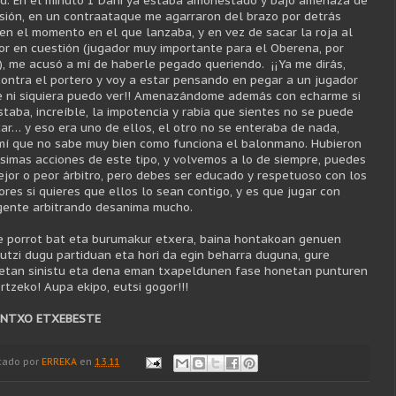
ud. En el minuto 1 Dani ya estaba amonestado y bajo amenaza de
sión, en un contraataque me agarraron del brazo por detrás
 en el momento en el que lanzaba, y en vez de sacar la roja al
or en cuestión (jugador muy importante para el Oberena, por
o), me acusó a mí de haberle pegado queriendo. ¡¡Ya me dirás,
contra el portero y voy a estar pensando en pegar a un jugador
e ni siquiera puedo ver!! Amenazándome además con echarme si
staba, increíble, la impotencia y rabia que sientes no se puede
car… y eso era uno de ellos, el otro no se enteraba de nada,
mí que no sabe muy bien como funciona el balonmano. Hubieron
simas acciones de este tipo, y volvemos a lo de siempre, puedes
ejor o peor árbitro, pero debes ser educado y respetuoso con los
ores si quieres que ellos lo sean contigo, y es que jugar con
gente arbitrando desanima mucho.
e porrot bat eta burumakur etxera, baina hontakoan genuen
 utzi dugu partiduan eta hori da egin beharra duguna, gure
etan sinistu eta dena eman txapeldunen fase honetan punturen
rtzeko! Aupa ekipo, eutsi gogor!!!
NTXO ETXEBESTE
cado por
ERREKA
en
1.3.11