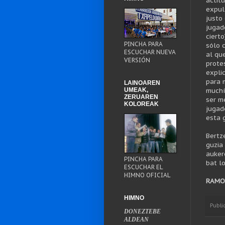
actit
expul
justo
jugad
ciert
PINCHA PARA
sólo 
ESCUCHAR NUEVA
al qu
VERSIÓN
prote
expli
para 
LAINOAREN
UMEAK,
muchí
ZERUAREN
ser m
KOLOREAK
jugad
esta 
Bertz
guzia
auker
PINCHA PARA
bat lo
ESCUCHAR EL
HIMNO OFICIAL
RAMO
HIMNO
Publi
DONEZTEBE
ALDEAN