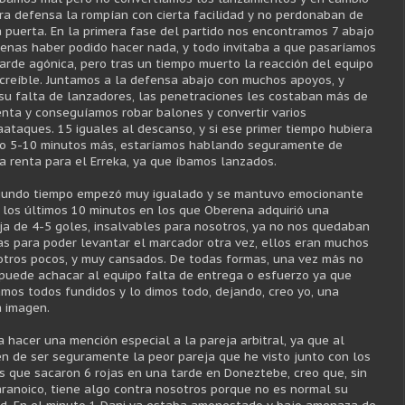
ra defensa la rompían con cierta facilidad y no perdonaban de
a puerta. En la primera fase del partido nos encontramos 7 abajo
penas haber podido hacer nada, y todo invitaba a que pasaríamos
tarde agónica, pero tras un tiempo muerto la reacción del equipo
ncreíble. Juntamos a la defensa abajo con muchos apoyos, y
su falta de lanzadores, las penetraciones les costaban más de
enta y conseguíamos robar balones y convertir varios
aataques. 15 iguales al descanso, y si ese primer tiempo hubiera
o 5-10 minutos más, estaríamos hablando seguramente de
a renta para el Erreka, ya que íbamos lanzados.
gundo tiempo empezó muy igualado y se mantuvo emocionante
 los últimos 10 minutos en los que Oberena adquirió una
ja de 4-5 goles, insalvables para nosotros, ya no nos quedaban
as para poder levantar el marcador otra vez, ellos eran muchos
otros pocos, y muy cansados. De todas formas, una vez más no
 puede achacar al equipo falta de entrega o esfuerzo ya que
mos todos fundidos y lo dimos todo, dejando, creo yo, una
 imagen.
a hacer una mención especial a la pareja arbitral, ya que al
n de ser seguramente la peor pareja que he visto junto con los
as que sacaron 6 rojas en una tarde en Doneztebe, creo que, sin
aranoico, tiene algo contra nosotros porque no es normal su