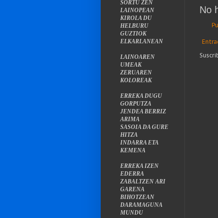
SORTU ZEN
No 
LAINOPEAN
KIROLA DU
Pu
HELBURU
GUZTIOK
Entra
ELKARLANEAN
Suscri
LAINOAREN
UMEAK
ZERUAREN
KOLOREAK
ERREKA DUGU
GORPUTZA
JENDEA BERRIZ
ARIMA
SASOIA DA GURE
HITZA
INDARRA ETA
KEMENA
ERREKA IZEN
EDERRA
ZABALTZEN ARI
GARENA
BIHOTZEAN
DARAMAGUNA
MUNDU