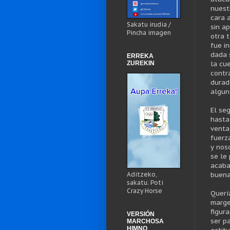
nuest
cara 
Sakatu irudia /
sin a
Pincha imagen
otra 
fue i
dada 
ERREKA
ZUREKIN
la cu
contr
durad
algun
El se
hasta
venta
fuerz
y nos
se le
acaba
Aditzeko,
buena
sakatu: Poti
Crazy Horse
Querí
marge
figur
VERSIÓN
ser p
MARCHOSA
HIMNO