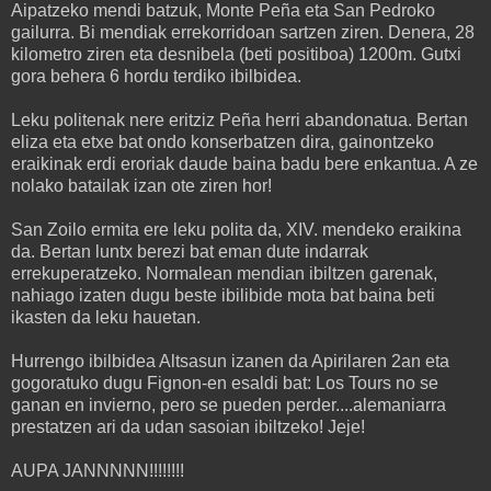
Aipatzeko mendi batzuk, Monte Peña eta San Pedroko
gailurra. Bi mendiak errekorridoan sartzen ziren. Denera, 28
kilometro ziren eta desnibela (beti positiboa) 1200m. Gutxi
gora behera 6 hordu terdiko ibilbidea.
Leku politenak nere eritziz Peña herri abandonatua. Bertan
eliza eta etxe bat ondo konserbatzen dira, gainontzeko
eraikinak erdi eroriak daude baina badu bere enkantua. A ze
nolako batailak izan ote ziren hor!
San Zoilo ermita ere leku polita da, XIV. mendeko eraikina
da. Bertan luntx berezi bat eman dute indarrak
errekuperatzeko. Normalean mendian ibiltzen garenak,
nahiago izaten dugu beste ibilibide mota bat baina beti
ikasten da leku hauetan.
Hurrengo ibilbidea Altsasun izanen da Apirilaren 2an eta
gogoratuko dugu Fignon-en esaldi bat: Los Tours no se
ganan en invierno, pero se pueden perder....alemaniarra
prestatzen ari da udan sasoian ibiltzeko! Jeje!
AUPA JANNNNN!!!!!!!!