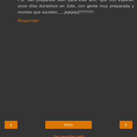
unos días durisimos en Julio, con gente muy preparada y
montes que asustan,,,,,,jejejejej!!!!!!!!!!!!
Responder
‹
›
Inicio
Ver versión web