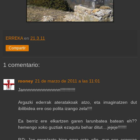
ERREKA
en
21.3.11
Compartir
1 comentario:
rooney
21 de marzo de 2011 a las 11:01
Jannnnnnnnnnnnnnn!!!!!!!!!!!!
Argazki ederrak ateratakoak atzo, eta imaginatzen dut
ibilibidea ere oso polita izango zela!!!!
Ea berriz ere elkartzen garen larunbatea batean eh??
hemengo xoko guztiak ezagutu behar ditut....jejeje!!!!!!!
P.D: Jan prepárate bien para este año, que nos esperan