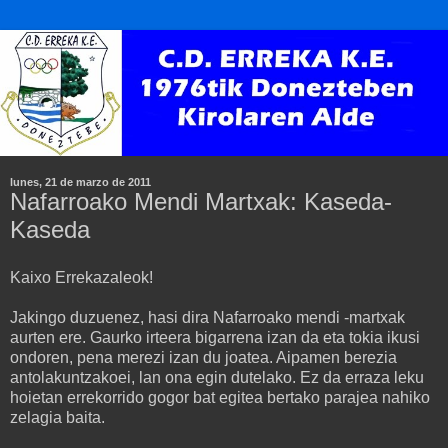
lunes, 21 de marzo de 2011
Nafarroako Mendi Martxak: Kaseda-
Kaseda
Kaixo Errekazaleok!
Jakingo duzuenez, hasi dira Nafarroako mendi -martxak
aurten ere. Gaurko irteera bigarrena izan da eta tokia ikusi
ondoren, pena merezi izan du joatea. Aipamen berezia
antolakuntzakoei, lan ona egin dutelako. Ez da erraza leku
hoietan errekorrido gogor bat egitea bertako parajea nahiko
zelagia baita.