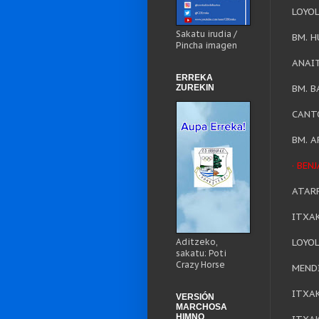
LOYO
Sakatu irudia /
BM. 
Pincha imagen
ANAI
ERREKA
ZUREKIN
BM. 
CANT
BM. A
· BEN
ATAR
ITXAK
Aditzeko,
LOYO
sakatu: Poti
Crazy Horse
MEND
ITXAK
VERSIÓN
MARCHOSA
HIMNO