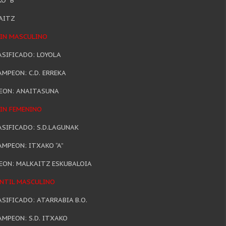
O “B”
AITZ
VIN MASCULINO
ASIFICADO: LOYOLA
MPEON: C.D. ERREKA
EON: ANAITASUNA
VIN FEMENINO
ASIFICADO: S.D.LAGUNAK
MPEON: ITXAKO “A”
EON: MALKAITZ ESKUBALOIA
ANTIL MASCULINO
ASIFICADO: ATARRABIA B.O.
MPEON: S.D. ITXAKO