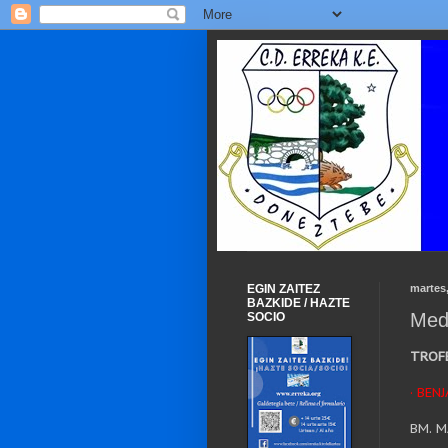
EGIN ZAITEZ
martes
BAZKIDE / HAZTE
Med
SOCIO
TROFE
· BEN
BM. 