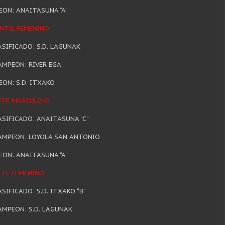
ON: ANAITASUNA “A”
ANTIL FEMENINO
ASIFICADO: S.D. LAGUNAK
AMPEON: RIVER EGA
ON: S.D. ITXAKO
DETE MASCULINO
ASIFICADO: ANAITASUNA “C”
AMPEON: LOYOLA SAN ANTONIO
ON: ANAITASUNA “A”
TE FEMENINO
ASIFICADO: S.D. ITXAKO “B”
MPEON: S.D. LAGUNAK