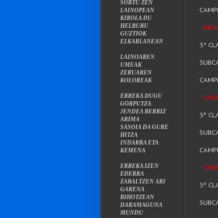
SORTU ZEN
CAMPE
LAINOPEAN
KIROLA DU
HELBURU
· INF
GUZTIOK
ELKARLANEAN
3ª CL
LAINOAREN
SUBC
UMEAK
ZERUAREN
CAMPE
KOLOREAK
ERREKA DUGU
· CA
GORPUTZA
JENDEA BERRIZ
3º CL
ARIMA
SASOIA DA GURE
SUBC
HITZA
INDARRA ETA
CAMPE
KEMENA
ERREKA IZEN
·
CADE
EDERRA
ZABALTZEN ARI
3º CL
GARENA
BIHOTZEAN
SUBCA
DARAMAGUNA
MUNDU