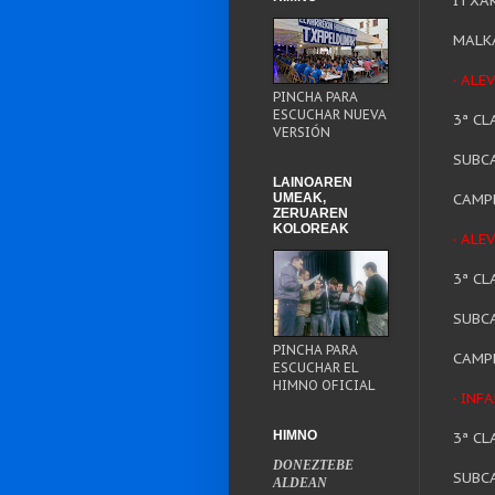
ITXAK
MALK
· ALE
PINCHA PARA
ESCUCHAR NUEVA
3ª CL
VERSIÓN
SUBCA
LAINOAREN
UMEAK,
CAMP
ZERUAREN
KOLOREAK
· ALE
3ª CL
SUBCA
PINCHA PARA
CAMP
ESCUCHAR EL
HIMNO OFICIAL
· INF
HIMNO
3ª CL
DONEZTEBE
SUBCA
ALDEAN