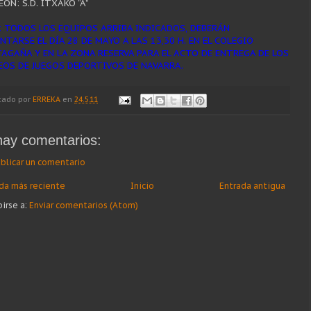
ON: S.D. ITXAKO “A”
 TODOS LOS EQUIPOS ARRIBA INDICADOS, DEBERÁN
ENTARSE EL
DÍA 28 DE MAYO A LAS 13,30 H. EN EL COLEGIO
TAGAÑA Y EN LA ZONA
RESERVA PARA EL ACTO DE ENTREGA DE LOS
EOS DE JUEGOS
DEPORTIVOS DE NAVARRA.
cado por
ERREKA
en
24.5.11
hay comentarios:
blicar un comentario
da más reciente
Inicio
Entrada antigua
birse a:
Enviar comentarios (Atom)