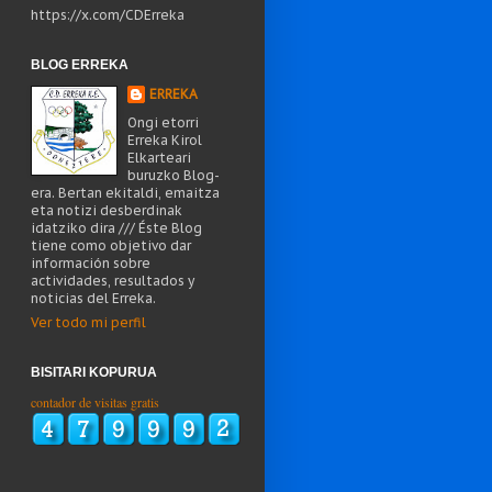
https://x.com/CDErreka
BLOG ERREKA
ERREKA
Ongi etorri
Erreka Kirol
Elkarteari
buruzko Blog-
era. Bertan ekitaldi, emaitza
eta notizi desberdinak
idatziko dira /// Éste Blog
tiene como objetivo dar
información sobre
actividades, resultados y
noticias del Erreka.
Ver todo mi perfil
BISITARI KOPURUA
contador de visitas gratis