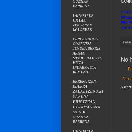
CAMPE
GUZTIAN
BARRENA
NOTA:
LAINOAREN
PRES
UMEAK
ERMI
ZERUAREN
TROF
KOLOREAK
ERREKA DUGU
Publi
GORPUTZA
JENDEA BERRIZ
ARIMA
SASOIA DA GURE
No 
HITZA
INDARRA ETA
Pu
KEMENA
Entra
ERREKA IZEN
EDERRA
Suscri
ZABALTZEN ARI
GARENA
BIHOTZEAN
DARAMAGUNA
MUNDU
GUZTIAN
BARRENA
LAINOAREN