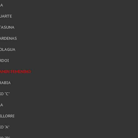
LA
HUARTE
TASUNA
BARDENAS
OLAGUA
RDOI
JAMIN FEMENINO
RABIA
O “C”
LA
ILLORRI
O “A”