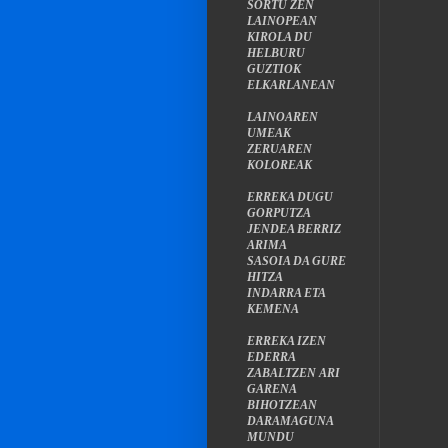
SORTU ZEN
LAINOPEAN
KIROLA DU
HELBURU
GUZTIOK
ELKARLANEAN
LAINOAREN
UMEAK
ZERUAREN
KOLOREAK
ERREKA DUGU
GORPUTZA
JENDEA BERRIZ
ARIMA
SASOIA DA GURE
HITZA
INDARRA ETA
KEMENA
ERREKA IZEN
EDERRA
ZABALTZEN ARI
GARENA
BIHOTZEAN
DARAMAGUNA
MUNDU