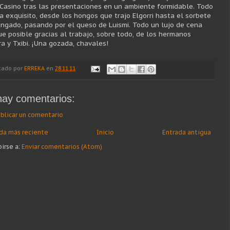
 Casino tras las presentaciones en un ambiente formidable. Todo
a exquisito, desde los hongos que trajo Elgorri hasta el sorbete
ngado, pasando por el queso de Luismi. Todo un lujo de cena
ue posible gracias al trabajo, sobre todo, de los hermanos
ra y Txibi. ¡Una gozada, chavales!
cado por
ERREKA
en
28.11.11
hay comentarios:
blicar un comentario
da más reciente
Inicio
Entrada antigua
birse a:
Enviar comentarios (Atom)