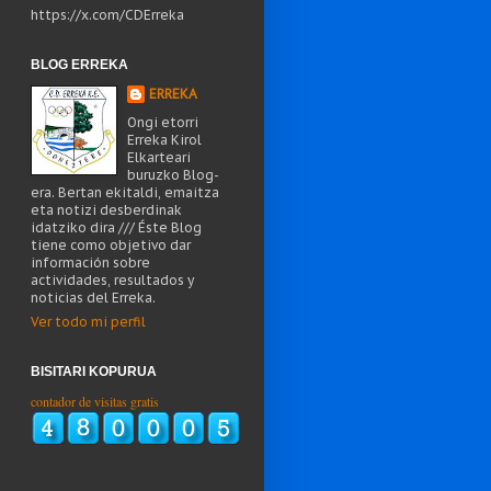
https://x.com/CDErreka
BLOG ERREKA
ERREKA
Ongi etorri
Erreka Kirol
Elkarteari
buruzko Blog-
era. Bertan ekitaldi, emaitza
eta notizi desberdinak
idatziko dira /// Éste Blog
tiene como objetivo dar
información sobre
actividades, resultados y
noticias del Erreka.
Ver todo mi perfil
BISITARI KOPURUA
contador de visitas gratis