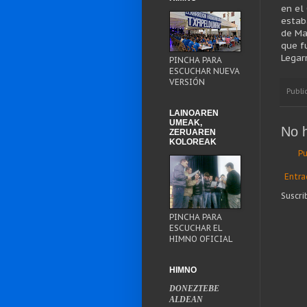
en el
estab
de Ma
que f
Legar
PINCHA PARA
ESCUCHAR NUEVA
VERSIÓN
Publi
LAINOAREN
UMEAK,
No 
ZERUAREN
KOLOREAK
Pu
Entra
Suscri
PINCHA PARA
ESCUCHAR EL
HIMNO OFICIAL
HIMNO
DONEZTEBE
ALDEAN