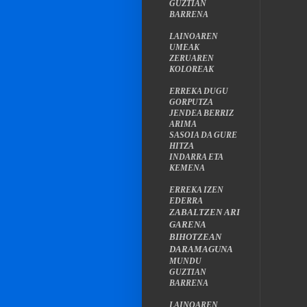
GUZTIAN
BARRENA
LAINOAREN
UMEAK
ZERUAREN
KOLOREAK
ERREKA DUGU
GORPUTZA
JENDEA BERRIZ
ARIMA
SASOIA DA GURE
HITZA
INDARRA ETA
KEMENA
ERREKA IZEN
EDERRA
ZABALTZEN ARI
GARENA
BIHOTZEAN
DARAMAGUNA
MUNDU
GUZTIAN
BARRENA
LAINOAREN