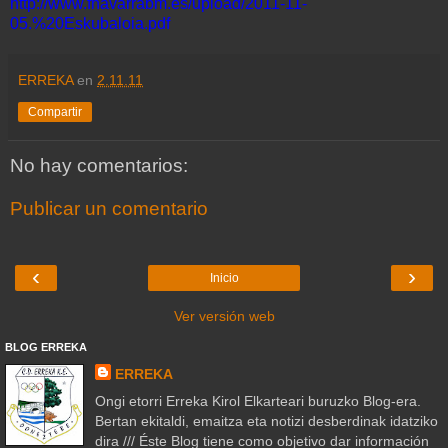
http://www.fnavarrabm.es/upload/2011-11-
05.%20Eskubaloia.pdf
ERREKA
en
2.11.11
Compartir
No hay comentarios:
Publicar un comentario
‹
›
Inicio
Ver versión web
BLOG ERREKA
ERREKA
Ongi etorri Erreka Kirol Elkarteari buruzko Blog-era.
Bertan ekitaldi, emaitza eta notizi desberdinak idatziko
dira /// Éste Blog tiene como objetivo dar información