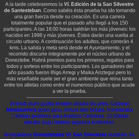
A la tarde celebraremos la
VI. Edición de la San Silvestre
de Santesteban
. Como sabéis ésta prueba ha ido tomando
una gran fuerza desde su creación. Es una carrera
totalmente popular que el pasado año llegó a los 150
participantes. A las 18:00 horas saldrán los más jóvenes: los
nacidos en 1998 y más jóvenes. Éstos darán una vuelta al
circuito urbano. A continuación los adultos, que correrán 4
kms. La salida y meta será desde el Ayuntamiento, y el
recorrido discurre integramente por el núcleo urbano de
Doneztebe. Habrá premios para los primeros, regalos para
todos y sorteos entre los participantes. Los ganadores del
año pasado fueron Iñigo Arregi y Maika Ariztegui pero lo
más reseñable suele ser el gran ambiente que reina tanto
entre los atletas como entre el numeroso público que acude
a ver la prueba.
--------------------------------------------------------
Errekak duen guztia ematen akituko du urtea. Goizean
Mendaurrera
igoko gara, ohitura den bezala. Horretarako
7:30etan geldituko gara Autobus Geltokian. 10:30etan
aterako dugu taldeko argazkia tontorrean.
Arratsaldean
Doneztebeko VI. San Silvestrea
burutuko da.