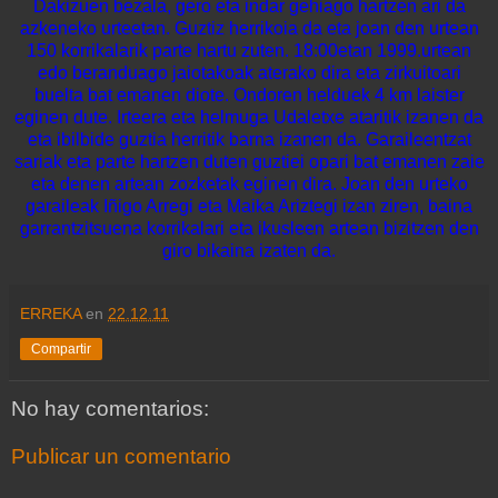
Dakizuen bezala, gero eta indar gehiago hartzen ari da
azkeneko urteetan. Guztiz herrikoia da eta joan den urtean
150 korrikalarik parte hartu zuten. 18:00etan 1999.urtean
edo beranduago jaiotakoak aterako dira eta zirkuitoari
buelta bat emanen diote. Ondoren helduek 4 km laister
eginen dute. Irteera eta helmuga Udaletxe ataritik izanen da
eta ibilbide guztia herritik barna izanen da. Garaileentzat
sariak eta parte hartzen duten guztiei opari bat emanen zaie
eta denen artean zozketak eginen dira. Joan den urteko
garaileak Iñigo Arregi eta Maika Ariztegi izan ziren, baina
garrantzitsuena korrikalari eta ikusleen artean bizitzen den
giro bikaina izaten da.
ERREKA
en
22.12.11
Compartir
No hay comentarios:
Publicar un comentario