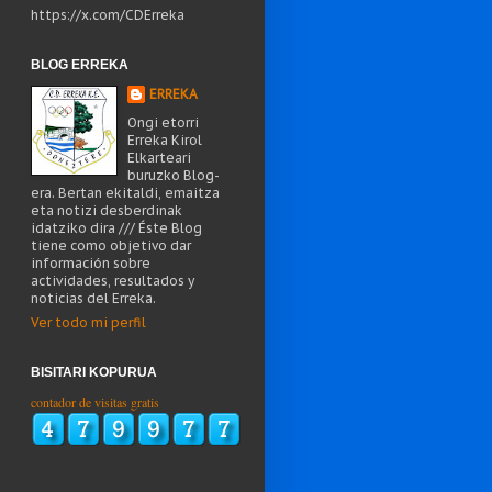
https://x.com/CDErreka
BLOG ERREKA
ERREKA
Ongi etorri
Erreka Kirol
Elkarteari
buruzko Blog-
era. Bertan ekitaldi, emaitza
eta notizi desberdinak
idatziko dira /// Éste Blog
tiene como objetivo dar
información sobre
actividades, resultados y
noticias del Erreka.
Ver todo mi perfil
BISITARI KOPURUA
contador de visitas gratis