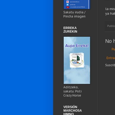
la mi
Sakatu irudia /
ya ha
Pincha imagen
Publi
ERREKA
ZUREKIN
No 
Pu
Entra
Suscri
Aditzeko,
sakatu: Poti
Crazy Horse
VERSIÓN
MARCHOSA
HIMNO