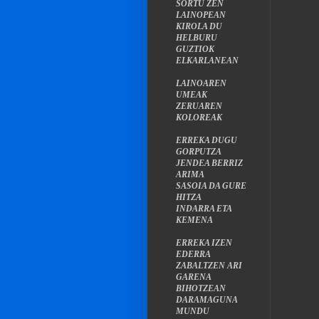
SORTU ZEN
LAINOPEAN
KIROLA DU
HELBURU
GUZTIOK
ELKARLANEAN
LAINOAREN
UMEAK
ZERUAREN
KOLOREAK
ERREKA DUGU
GORPUTZA
JENDEA BERRIZ
ARIMA
SASOIA DA GURE
HITZA
INDARRA ETA
KEMENA
ERREKA IZEN
EDERRA
ZABALTZEN ARI
GARENA
BIHOTZEAN
DARAMAGUNA
MUNDU