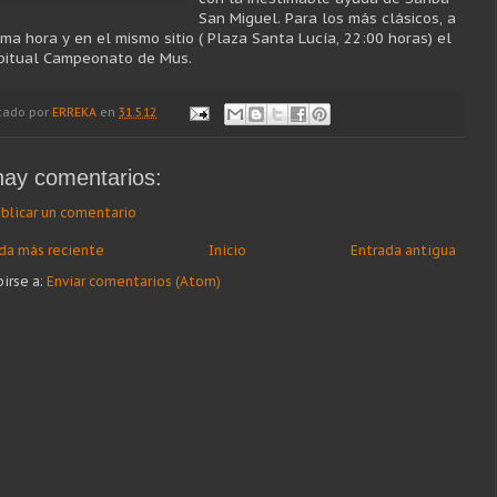
San Miguel. Para los más clásicos, a
sma hora y en el mismo sitio ( Plaza Santa Lucía, 22:00 horas) el
bitual Campeonato de Mus.
cado por
ERREKA
en
31.5.12
hay comentarios:
blicar un comentario
da más reciente
Inicio
Entrada antigua
birse a:
Enviar comentarios (Atom)