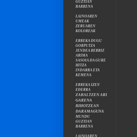
GUZTIAN
BARRENA
LAINOAREN
UMEAK
ZERUAREN
KOLOREAK
ERREKA DUGU
GORPUTZA
JENDEA BERRIZ
ARIMA
SASOIA DA GURE
HITZA
INDARRA ETA
KEMENA
ERREKA IZEN
EDERRA
ZABALTZEN ARI
GARENA
BIHOTZEAN
DARAMAGUNA
MUNDU
GUZTIAN
BARRENA
LAINOAREN