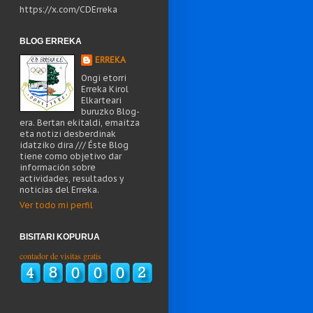
https://x.com/CDErreka
BLOG ERREKA
ERREKA
Ongi etorri
Erreka Kirol
Elkarteari
buruzko Blog-
era. Bertan ekitaldi, emaitza
eta notizi desberdinak
idatziko dira /// Éste Blog
tiene como objetivo dar
información sobre
actividades, resultados y
noticias del Erreka.
Ver todo mi perfil
BISITARI KOPURUA
contador de visitas gratis