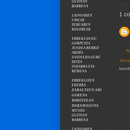
GUZTIAN
BARRENA
1 co
LAINOAREN
UMEAK
ZERUAREN
KOLOREAK
ERREKA DUGU
GORPUTZA
JENDEA BERRIZ
Pu
ARIMA
SASOIA DA GURE
Entra
HITZA
INDARRA ETA
Suscri
KEMENA
ERREKA IZEN
EDERRA
ZABALTZEN ARI
GARENA
BIHOTZEAN
DARAMAGUNA
MUNDU
GUZTIAN
BARRENA
LAINOAREN