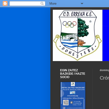
EGIN ZAITEZ
doming
BAZKIDE / HAZTE
Crón
SOCIO