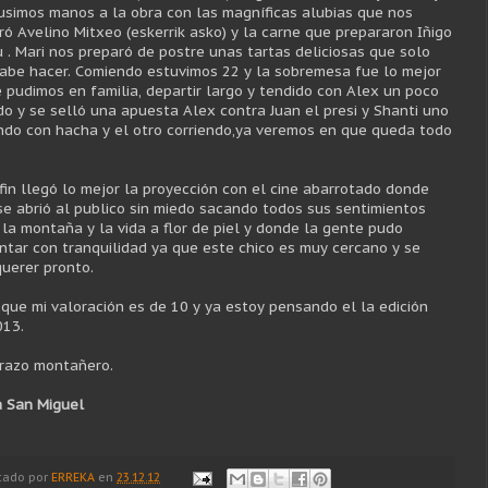
usimos manos a la obra con las magníficas alubias que nos
ró Avelino Mitxeo (eskerrik asko) y la carne que prepararon Iñigo
u . Mari nos preparó de postre unas tartas deliciosas que solo
sabe hacer. Comiendo estuvimos 22 y la sobremesa fue lo mejor
 pudimos en familia, departir largo y tendido con Alex un poco
do y se selló una apuesta Alex contra Juan el presi y Shanti uno
ndo con hacha y el otro corriendo,ya veremos en que queda todo
 fin llegó lo mejor la proyección con el cine abarrotado donde
se abrió al publico sin miedo sacando todos sus sentimientos
 la montaña y la vida a flor de piel y donde la gente pudo
ntar con tranquilidad ya que este chico es muy cercano y se
querer pronto.
n que mi valoración es de 10 y ya estoy pensando el la edición
013.
razo montañero.
 San Miguel
cado por
ERREKA
en
23.12.12