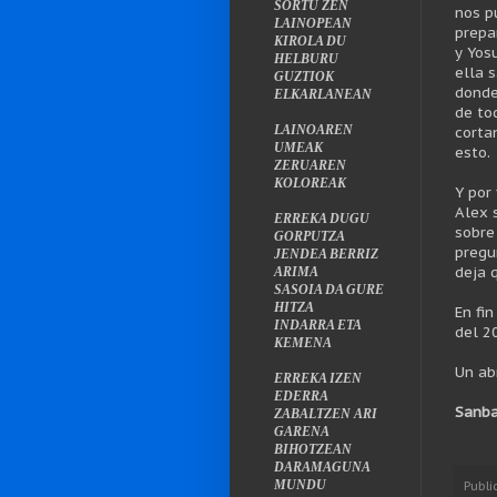
SORTU ZEN
nos p
LAINOPEAN
prepa
KIROLA DU
y Yos
HELBURU
ella 
GUZTIOK
donde
ELKARLANEAN
de to
LAINOAREN
corta
UMEAK
esto.
ZERUAREN
KOLOREAK
Y por
Alex 
ERREKA DUGU
sobre
GORPUTZA
pregu
JENDEA BERRIZ
deja 
ARIMA
SASOIA DA GURE
HITZA
En fi
INDARRA ETA
del 2
KEMENA
Un ab
ERREKA IZEN
EDERRA
Sanba
ZABALTZEN ARI
GARENA
BIHOTZEAN
DARAMAGUNA
MUNDU
Publi