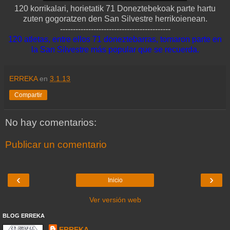
120 korrikalari, horietatik 71 Doneztebekoak parte hartu
zuten gogoratzen den San Silvestre herrikoienean.
-------------------------------------------
120 atletas, entre ellos 71 doneztebarras, tomaron parte en
la San Silvestre más popular que se recuerda.
ERREKA
en
3.1.13
Compartir
No hay comentarios:
Publicar un comentario
‹
›
Inicio
Ver versión web
BLOG ERREKA
ERREKA