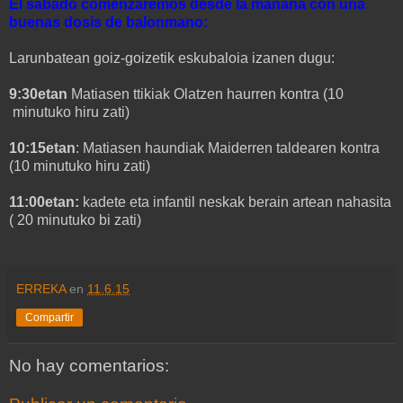
El sábado comenzaremos desde la mañana con una
buenas dosis de balonmano:
Larunbatean goiz-goizetik eskubaloia izanen dugu:
9:30etan
Matiasen ttikiak Olatzen haurren kontra (10
minutuko hiru zati)
10:15etan
: Matiasen haundiak Maiderren taldearen kontra
(10 minutuko hiru zati)
11:00etan:
kadete eta infantil neskak berain artean nahasita
( 20 minutuko bi zati)
ERREKA
en
11.6.15
Compartir
No hay comentarios: