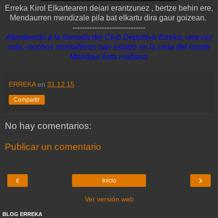
Erreka Kirol Elkartearen deiari erantzunez , bertze behin ere,
Mendaurren mendizale pila bat elkartu dira gaur goizean.
------------------------------
Atendiendo a la llamada del Club Deportivo Erreka, una vez
más, muchos montañeros han estado en la cima del monte
Mendaur ésta mañana.
ERREKA
en
31.12.15
Compartir
No hay comentarios:
Publicar un comentario
‹
›
Inicio
Ver versión web
BLOG ERREKA