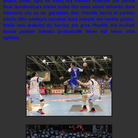
jokatu zuten. Egia da nahiz eta irabaziz oraindik zail dutela
final laurdenetara iristea baina tira dena eman beharko dute
Alemania eta ea zer gertatzen den. Meokik berriz bi partidu
jokatu ditu asteburu honetan bata irabaziz eta bestea galduz.
Maila ona erakutsi du berriro ere gure Meokik eta hortxet
daude peleian beheko postuetatik lehen bai lehen alde
egiteko.