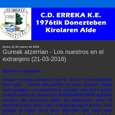
lunes, 21 de marzo de 2016
Gureak atzerrian - Los nuestros en el
extranjero (21-03-2016)
Egunon Errekazaleak!
Emozioz beteriko asteburua izan du da eta hemen dakarzkit
berri ugari.
Pick-ek atzo partidu on baten ondorioz, Kielen
aurka garaipen oso garrantzitsua eskuartu zuen eta 4 goleko
errenta eramen du Alemaniara. IKARAGARRIA NIKOK egindako
partidua. Bai lehenengo zatian bai bigarrenean azken 10
minutuak jokatu zituen baina mahaila ikaragarri batean. Pena
gehiago ez jokatu izana zeren Nikorekin atzo askoz hobe