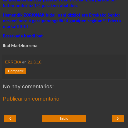
ea asteazkenean zer pasatzen den Pick-ekin, ea partidu on
baten ondorioz 1/4 pasatzen ahal den.
Hemendik ZORIONAK bidali nahi dizkiot ere Errekako Senior
neskeei bere 4 garaipenengatik! 4 garaipen segidan!!! Ederra
marka!!!!!!!!!
Besarkada
handi
bat
Ibai Marizkurrena
ERREKA
en
21.3.16
Compartir
No hay comentarios:
Publicar un comentario
‹
›
Inicio