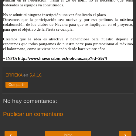
realizar en la Federación hasta el 20 de abril, no es necesario que sean
federados ni equipos ya constituidos.
No se admitirá ninguna inscripción una vez finalizado el plazo.
Deseamos que la participación sea masiva y por eso pedimos la máxima
colaboración de los clubes de Navarra para que se impliquen en el proyecto,
para que el objetivo de la Fiesta se cumpla.
Creemos que la idea es atractiva y beneficiosa para nuestro deporte y
esperamos que todos pongamos de nuestra parte para promocionar al máximo
el balonmano, como se viene haciendo desde hace veinte años.
+ INFO:
http://www.fnavarrabm.es/noticias.asp?id=2674
ERREKA
en
5.4.16
Compartir
No hay comentarios:
Publicar un comentario
‹
›
Inicio