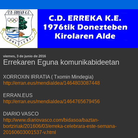
viernes, 3 de junio de 2016
Errekaren Eguna komunikabideetan
XORROXIN IRRATIA ( Txomin Mindegia)
http://erran.eus/mendialdea/1464803087448
ERRAN.EUS
http://erran.eus/mendialdea/1464765679456
DIARIO VASCO
http://www.diariovasco.com/bidasoa/baztan-
bortziriak/201606/03/erreka-celebrara-este-semana-
20160603001537-v.html