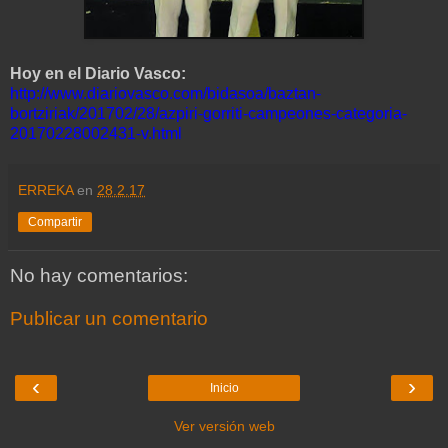
Hoy en el Diario Vasco:
http://www.diariovasco.com/bidasoa/baztan-
bortziriak/201702/28/azpiri-gorriti-campeones-categoria-
20170228002431-v.html
ERREKA
en
28.2.17
Compartir
No hay comentarios:
Publicar un comentario
‹
›
Inicio
Ver versión web