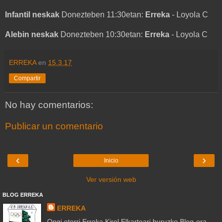
Infantil neskak
Donezteben 11:30etan:
Erreka
- Loyola C
Alebin neskak
Donezteben 10:30etan:
Erreka
- Loyola C
ERREKA
en
15.3.17
Compartir
No hay comentarios:
Publicar un comentario
‹
›
Inicio
Ver versión web
BLOG ERREKA
ERREKA
Ongi etorri Erreka Kirol Elkarteari buruzko Blog-era.