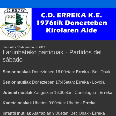
miércoles, 15 de marzo de 2017
Larunbateko partiduak - Partidos del
sábado
Senior neskak
Donezteben 16:00etan:
Erreka
- Beti Onak
Senior mutilak
Donezteben 17:45etan:
Erreka
- Loyola
Jubenil mutilak
Zangotzan 16:30etan: Cantolagua -
Erreka
Kadete neskak
Uharten 9:00etan: Uharte -
Erreka
Infantil mutilak
Atarrabian 9:00etan: Beti Onak -
Erreka