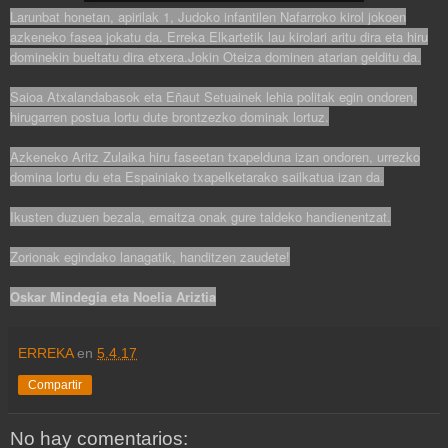
Larunbat honetan, apirilak 1, Judoko infantilen Nafarroko kirol jokoen
azkeneko fasea jokatu da. Erreka Elkartetik lau kirolari aritu dira eta hiru
dominekin bueltatu dira etxera.
Jokin Oteiza dominen atarian gelditu da.
Saioa Atxalandabasok eta Eñaut Setuainek lehia politak egin ondoren,
hirugarren postua lortu dute brontzezko dominak lortuz.
Azkeneko Aritz Zulaika hiru faseetan txapelduna izan ondoren, urrezko
domina lortu du eta Espainiako txapelketarako sailkatua izan da.
Ikusten duzuen bezala, emaitza onak gure taldeko handienentzat.
Zorionak egindako lanagatik, handitzen zaudete!
Oskar Mindegia eta Noelia Ariztia
ERREKA
en
5.4.17
Compartir
No hay comentarios: