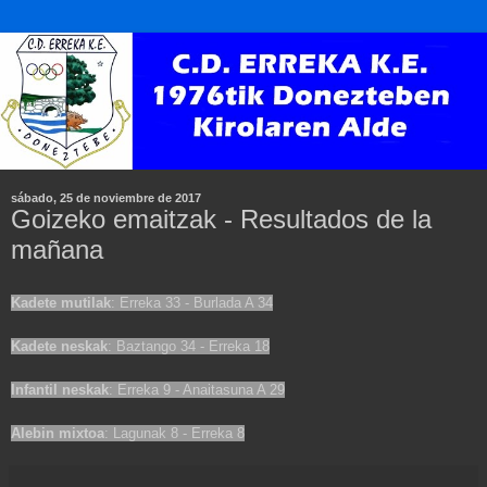
sábado, 25 de noviembre de 2017
Goizeko emaitzak - Resultados de la
mañana
Kadete mutilak
: Erreka 33 - Burlada A 34
Kadete neskak
: Baztango 34 - Erreka 18
Infantil neskak
: Erreka 9 - Anaitasuna A 29
Alebin mixtoa
: Lagunak 8 - Erreka 8