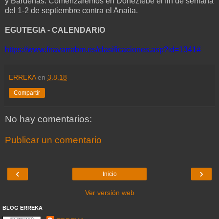
y Bardenas. Comenzaremos en Doneztebe el fin de semana
del 1-2 de septiembre contra el Anaita.
EGUTEGIA - CALENDARIO
https://www.fnavarrabm.es/clasificaciones.asp?id=1341#
ERREKA
en
3.8.18
Compartir
No hay comentarios:
Publicar un comentario
‹
›
Inicio
Ver versión web
BLOG ERREKA