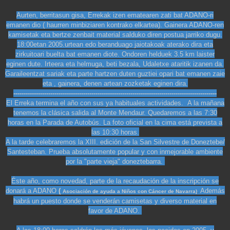
Aurten, berritasun gisa, Errekak izen ematearen zati bat ADANO-ri
emanen dio ( haurren minbiziaren kontrako elkartea). Gainera ADANO-ren
kamisetak eta bertze zenbait material salduko diren postua jarriko dugu.
18:00etan 2005.urtean edo beranduago jaiotakoak aterako dira eta
zirkuitoari buelta bat emanen diote. Ondoren helduek 3.5 km laister
eginen dute. Irteera eta helmuga, beti bezala, Udaletxe ataritik izanen da.
Garaileentzat sariak eta parte hartzen duten guztiei opari bat emanen zaie
eta , gainera, denen artean zozketak eginen dira.
---------------------------------------------------------------------------------------------------
El Erreka termina el año con sus ya habituales actividades. A la mañana
tenemos la clásica salida al Monte Mendaur. Quedaremos a las 7:30
horas en la Parada de Autobús. La foto oficial en la cima está prevista a
las 10:30 horas.
A la tarde celebraremos la XIII. edición de la San Silvestre de Doneztebe/
Santesteban. Prueba absolutamente popular y con inmejorable ambiente
por la "parte vieja" doneztebarra.
Éste año, como novedad, parte de la recaudación de la inscripción se
donará a ADANO
(
Además
Asociación
de ayuda a Niños con Cáncer de Navarra)
.
habrá un puesto donde se venderán camisetas y diverso material en
favor de ADANO.