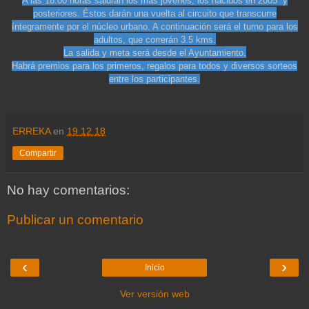
A las 18:00 horas saldrán los más jóvenes, los nacidos en 2005 y
posteriores. Éstos darán una vuelta al circuito que transcurre
íntegramente por el núcleo urbano. A continuación será el turno para los
adultos, que correrán 3.5 kms.
La salida y meta será desde el Ayuntamiento.
Habrá premios para los primeros, regalos para todos y diversos sorteos
entre los participantes
.
ERREKA
en
19.12.18
Compartir
No hay comentarios:
Publicar un comentario
‹
›
Inicio
Ver versión web