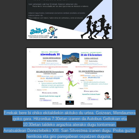
Errekak bere bi ohiko ekitaldiekin akituko du urtea. Goizean, Mendaurrera
igoko gara. Hitzordua 7:30etan izanen da Autobus Geltokian eta
10:30etan taldeko argazkia aterako dugu tontorrean.
Arratsaldean Doneztebeko XIII. San Silvestrea izanen dugu. Proba guztiz
herrikoia eta giro paregabean ospatzen duguna.