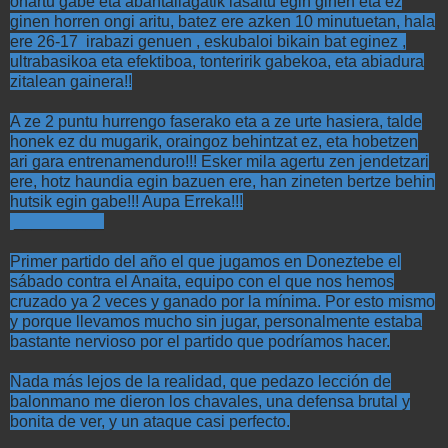
ohartu gabe eta abantailagatik lasaitu egin ginen eta ez
ginen horren ongi aritu, batez ere azken 10 minutuetan, hala
ere 26-17 irabazi genuen , eskubaloi bikain bat eginez ,
ultrabasikoa eta efektiboa, tonteririk gabekoa, eta abiadura
zitalean gainera!!
A ze 2 puntu hurrengo faserako eta a ze urte hasiera, talde
honek ez du mugarik, oraingoz behintzat ez, eta hobetzen
ari gara entrenamenduro!!! Esker mila agertu zen jendetzari
ere, hotz haundia egin bazuen ere, han zineten bertze behin
hutsik egin gabe!!! Aupa Erreka!!!
__________
Primer partido del año el que jugamos en Doneztebe el
sábado contra el Anaita, equipo con el que nos hemos
cruzado ya 2 veces y ganado por la mínima. Por esto mismo
y porque llevamos mucho sin jugar, personalmente estaba
bastante nervioso por el partido que podríamos hacer.
Nada más lejos de la realidad, que pedazo lección de
balonmano me dieron los chavales, una defensa brutal y
bonita de ver, y un ataque casi perfecto.