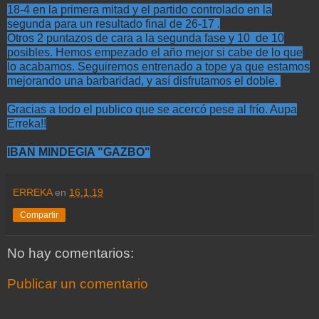
18-4 en la primera mitad y el partido controlado en la
segunda para un resultado final de 26-17 .
Otros 2 puntazos de cara a la segunda fase y 10 de 10
posibles. Hemos empezado el año mejor si cabe de lo que
lo acabamos. Seguiremos entrenado a tope ya que estamos
mejorando una barbaridad, y así disfrutamos el doble.
Gracias a todo el publico que se acercó pese al frío. Aupa
Erreka!!
IBAN MINDEGIA "GAZBO"
ERREKA
en
16.1.19
Compartir
No hay comentarios:
Publicar un comentario