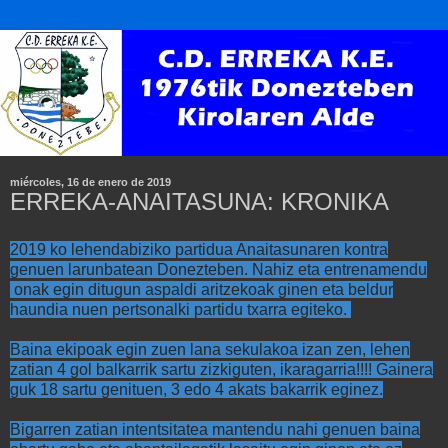
miércoles, 16 de enero de 2019
ERREKA-ANAITASUNA: KRONIKA
2019 ko lehendabiziko partidua Anaitasunaren kontra
genuen larunbatean Donezteben. Nahiz eta entrenamendu
onak egin ditugun aspaldi aritzekoak ginen eta beldur
haundia nuen pertsonalki partidu txarra egiteko.
Baina ekipoak egin zuen lana sekulakoa izan zen, lehen
zatian 4 gol balkarrik sartu zizkiguten, ikaragarria!!!! Gainera
guk 18 sartu genituen, 3 edo 4 akats bakarrik eginez.
Bigarren zatian intentsitatea mantendu nahi genuen baina