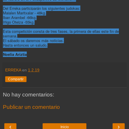
Del Erreka participarán los siguientes judokas:
Maialen Maritxalar - 48kg.
Iban Arambel -66kg.
Iñigo Oteiza -55kg.
Esta competición consta de tres fases, la primera de ellas este fin de
semana.
El sábado os daremos más noticias.
Hasta entonces un saludo,
Noelia Ariztia
ERREKA
en
1.2.19
Compartir
No hay comentarios:
Publicar un comentario
‹
›
Inicio