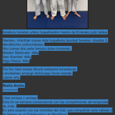
Asteburu honetan urteko txapelketekin hasiko da Errekako judo taldea.
Hasteko, infantilak izango dute txapelketa larunbat honetan, otsailak 2,
Mendillorriko polikiroldegian.
Hiru izango dira parte hartuko duten kirolariak:
Maialen Maritxalar -48kg
Iban Arambel -66kg
Iñigo Oteiza -55kg
Eta hiru fase izango dituzte kategoria honetakoak.
Larunbatean emango dizkizuegu honen berriak.
Laister arte,
Noelia Ariztia.
---------------
¡Hola amigos y amigas!
Este fin se semana comenzamos con las competiciones de temporada
de Judo.
En esta ocasión con los infantiles del club, que competirán este sábado 2
de febrero en el Polideportivo de Mendillorri.