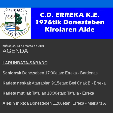
miércoles, 13 de marzo de 2019
AGENDA
LARUNBATA-SÁBADO
Seniorrak
Donezteben 17:00etan: Erreka - Bardenas
Kadete neskak
Atarrabian 9:15etan: Beti Onak B - Erreka
Kadete mutilak
Tafallan 10:00etan: Tafalla - Erreka
Alebin mixtoa
Donezteben 11:00etan: Erreka - Malkaitz A