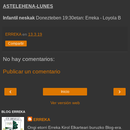
ASTELEHENA-LUNES
Infantil neskak
Donezteben 19:30etan: Erreka - Loyola B
ERREKA
en
13.3.19
Compartir
No hay comentarios:
Publicar un comentario
‹
›
Inicio
Ver versión web
BLOG ERREKA
ERREKA
Ongi etorri Erreka Kirol Elkarteari buruzko Blog-era.