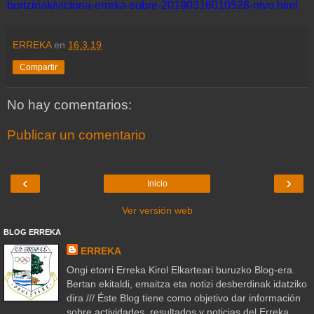
bortziriak/victoria-erreka-sobre-20190316010528-ntvo.html
ERREKA
en
16.3.19
Compartir
No hay comentarios:
Publicar un comentario
‹
›
Inicio
Ver versión web
BLOG ERREKA
ERREKA
Ongi etorri Erreka Kirol Elkarteari buruzko Blog-era.
Bertan ekitaldi, emaitza eta notizi desberdinak idatziko
dira /// Éste Blog tiene como objetivo dar información
sobre actividades, resultados y noticias del Erreka.