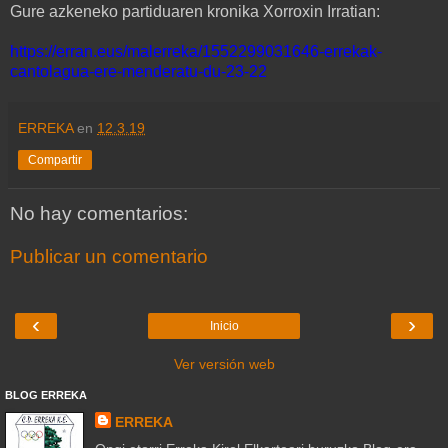
Gure azkeneko partiduaren kronika Xorroxin Irratian:
https://erran.eus/malerreka/1552299031646-errekak-
cantolagua-ere-menderatu-du-23-22
ERREKA
en
12.3.19
Compartir
No hay comentarios:
Publicar un comentario
‹
›
Inicio
Ver versión web
BLOG ERREKA
ERREKA