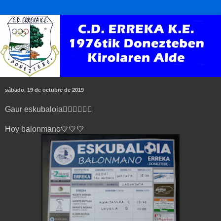
sábado, 19 de octubre de 2019
Gaur eskubaloia🤾‍♂🤾‍♂🤾‍♂
Hoy balonmano💙💙💙