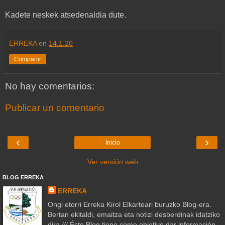
Kadete neskek atsedenaldia dute.
ERREKA
en
14.1.20
Compartir
No hay comentarios:
Publicar un comentario
‹
›
Inicio
Ver versión web
BLOG ERREKA
ERREKA
Ongi etorri Erreka Kirol Elkarteari buruzko Blog-era.
Bertan ekitaldi, emaitza eta notizi desberdinak idatziko
dira /// Éste Blog tiene como objetivo dar información