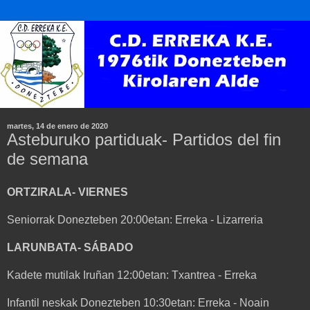
martes, 14 de enero de 2020
Asteburuko partiduak- Partidos del fin
de semana
ORTZIRALA- VIERNES
Seniorrak Donezteben 20:00etan: Erreka - Lizarreria
LARUNBATA- SÁBADO
Kadete mutilak Iruñan 12:00etan: Txantrea - Erreka
Infantil neskak Donezteben 10:30etan: Erreka - Noain