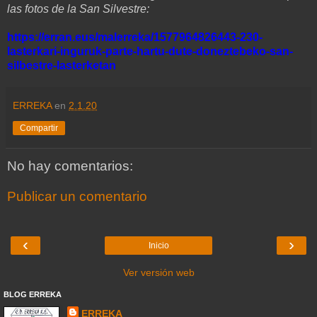
las fotos de la San Silvestre:
https://erran.eus/malerreka/1577964826443-230-
lasterkari-inguruk-parte-hartu-dute-doneztebeko-san-
silbestre-lasterketan
ERREKA
en
2.1.20
Compartir
No hay comentarios:
Publicar un comentario
‹
›
Inicio
Ver versión web
BLOG ERREKA
ERREKA