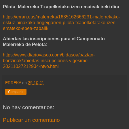
Pilota: Malerreka Txapelketako izen emateak ireki dira
https://erran.eus/malerreka/1635162666231-malerrekako-
eskuz-binakako-hogeigarren-pilota-txapelketarako-izen-
emateko-epea-zabalik
Abiertas las inscripciones para el Campeonato
Malerreka de Pelota:
https://www.diariovasco.com/bidasoa/baztan-
bortziriak/abiertas-inscripciones-vigesimo-
20211027212934-ntvo.html
ERREKA
en
29.10.21
Compartir
No hay comentarios:
Publicar un comentario