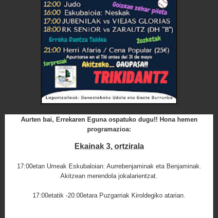
Aurten bai, Errekaren Eguna ospatuko dugu!! Hona hemen
programazioa:
Ekainak 3, ortzirala
17:00etan
Umeak Eskubaloian: Aurrebenjaminak eta Benjaminak.
Akitzean merendola jokalarientzat.
17:00etatik -20:00
etara Puzgarriak Kiroldegiko atarian.