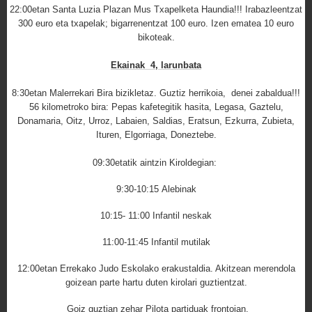
22:00etan
Santa Luzia Plazan Mus Txapelketa Haundia!!! Irabazleentzat
300 euro eta txapelak; bigarrenentzat 100 euro. Izen ematea 10 euro
bikoteak.
Ekainak 4, larunbata
8:30etan Malerrekari Bira bizikletaz. Guztiz herrikoia, denei zabaldua!!!
56 kilometroko bira: Pepas kafetegitik hasita, Legasa, Gaztelu,
Donamaria, Oitz, Urroz, Labaien, Saldias, Eratsun, Ezkurra, Zubieta,
Ituren, Elgorriaga, Doneztebe.
09:30etatik aintzin Kiroldegian:
9:30-10:15 Alebinak
10:15- 11:00 Infantil neskak
11:00-11:45 Infantil mutilak
12:00etan
Errekako Judo Eskolako erakustaldia. Akitzean merendola
goizean parte hartu duten kirolari guztientzat.
Goiz guztian zehar Pilota partiduak frontoian.