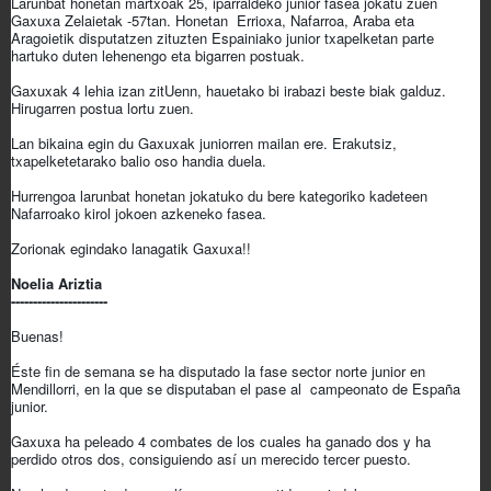
Larunbat honetan martxoak 25, iparraldeko junior fasea jokatu zuen
Gaxuxa Zelaietak -57tan. Honetan Errioxa, Nafarroa, Araba eta
Aragoietik disputatzen zituzten Espainiako junior txapelketan parte
hartuko duten lehenengo eta bigarren postuak.
Gaxuxak 4 lehia izan zitUenn, hauetako bi irabazi beste biak galduz.
Hirugarren postua lortu zuen.
Lan bikaina egin du Gaxuxak juniorren mailan ere. Erakutsiz,
txapelketetarako balio oso handia duela.
Hurrengoa larunbat honetan jokatuko du bere kategoriko kadeteen
Nafarroako kirol jokoen azkeneko fasea.
Zorionak egindako lanagatik Gaxuxa!!
Noelia Ariztia
----------------------
Buenas!
Éste fin de semana se ha disputado la fase sector norte junior en
Mendillorri, en la que se disputaban el pase al campeonato de España
junior.
Gaxuxa ha peleado 4 combates de los cuales ha ganado dos y ha
perdido otros dos, consiguiendo así un merecido tercer puesto.