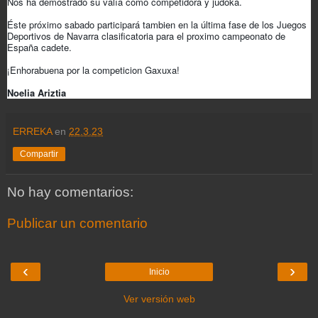
Nos ha demostrado su valía como competidora y judoka.
Éste próximo sabado participará tambien en la última fase de los Juegos
Deportivos de Navarra clasificatoria para el proximo campeonato de
España cadete.
¡Enhorabuena por la competicion Gaxuxa!
Noelia Ariztia
ERREKA
en
22.3.23
Compartir
No hay comentarios:
Publicar un comentario
‹
›
Inicio
Ver versión web