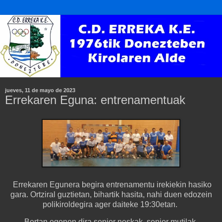
jueves, 11 de mayo de 2023
Errekaren Eguna: entrenamentuak
Errekaren Egunera begira entrenamentu irekiekin hasiko
gara. Ortziral guztietan, bihartik hasita, nahi duen edozein
polikiroldegira ager daiteke 19:30etan.
Bertan egonen dira senior neskak, senior mutilak,