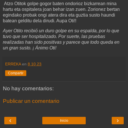
Atzo Otitok golpe gogor baten ondorioz bizkarrean mina
hartu eta ospitalera joan behar izan zuen. Zorionez bertan
egindako probak ongi atera dira eta guztia susto haundi
batean gelditu dela dirudi. Aupa Oti!!
Ayer Otito recibió un duro golpe en su espalda, por lo que
tuvo que ser hospitalizado. Por suerte, las pruebas
realizadas han sido positivas y parece que todo queda en
un gran susto. ¡ Ánimo Oti!
ERREKA
en
8.10.23
Compartir
No hay comentarios:
Publicar un comentario
‹
›
Inicio