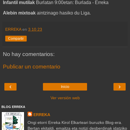
Infantil mutilak
Burlatan 9:00etan: Burlada - Erreka
Alebin mixtoak
aintzinago hasiko du Liga.
ERREKA
en
3.10.23
Compartir
No hay comentarios:
Publicar un comentario
‹
›
Inicio
Ver versión web
BLOG ERREKA
ERREKA
Ongi etorri Erreka Kirol Elkarteari buruzko Blog-era.
Bertan ekitaldi, emaitza eta notizi desberdinak idatziko