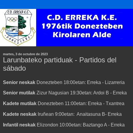
martes, 3 de octubre de 2023
Larunbateko partiduak - Partidos del
sábado
Senior neskak
Donezteben 18:00etan: Erreka - Lizarreria
Senior mutilak
Zizur Nagusian 19:30etan: Ardoi B - Erreka
Kadete mutilak
Donezteben 11:00etan: Erreka - Txantrea
Kadete neskak
Iruñean 9:00etan: Anaitasuna B- Erreka
Infantil neskak
Elizondon 10:00etan: Baztango A - Erreka