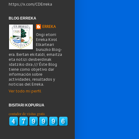
https://x.com/CDErreka
BLOG ERREKA
ERREKA
Ongi etorri
Erreka Kirol
Elkarteari
buruzko Blog-
era. Bertan ekitaldi, emaitza
eta notizi desberdinak
idatziko dira /// Éste Blog
tiene como objetivo dar
información sobre
actividades, resultados y
noticias del Erreka.
Ver todo mi perfil
BISITARI KOPURUA
contador de visitas gratis