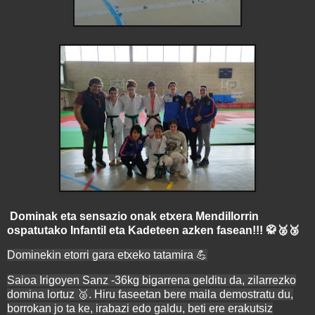
Dominak eta sensazio onak etxera Mendillorrin
ospatutako Infantil eta Kadeteen azken fasean!!! 🥋🥈🥉
Dominekin etorri gara etxeko tatamira 💪
Saioa Irigoyen Sanz -36kg bigarrena gelditu da, zilarrezko
domina lortuz 🥈. Hiru faseetan bere maila demostratu du,
borrokan jo ta ke, irabazi edo galdu, beti ere erakutsiz