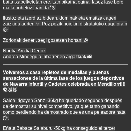
baita txapelketetan ere. Lan bikaina egina, fasez fase bere
maila hobetuz joan da 🚀.
Ilusioz eta izerdiaz bidean, dominak eta emaitzak ageri
zaizkigu aurten ✨. Poz pozik hoiekin disfrutatuko dugu orain
😄.
Zorionak deneri, segi gozatzen hortan! 🎉
Noelia Ariztia Cenoz
Andrea Mindeguia Iribarrenen argazkiak 📸
Volvemos a casa repletos de medallas y buenas
sensaciones de la última fase de los juegos deportivos
de Navarra Infantil y Cadetes celebrada en Mendillorri!!!
🥋🥈🥉
Saioa Irigoyen Sanz -36kg ha quedado segunda después
de demostrar su nivel competitivo, ya que tanto ganando
como perdiendo ha demostrado que es una peleadora nata
💥.
Eñaut Babace Salaburu -50kg ha conseguido el tercer