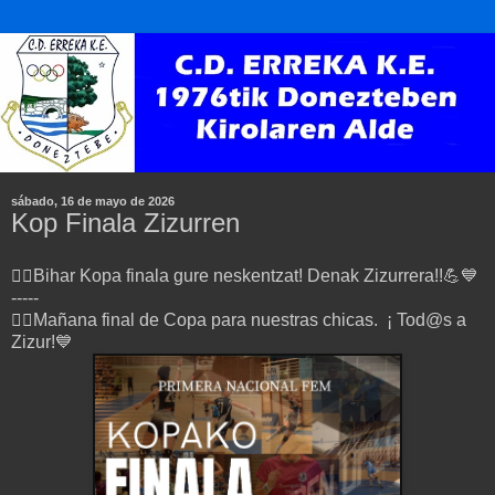
sábado, 16 de mayo de 2026
Kop Finala Zizurren
🤾‍♂️Bihar Kopa finala gure neskentzat! Denak Zizurrera!!💪💙
-----
🤾‍♂️Mañana final de Copa para nuestras chicas. ¡ Tod@s a
Zizur!💙