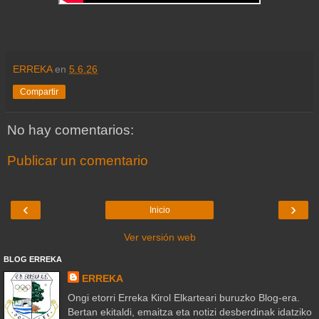
ERREKA
en
5.6.26
Compartir
No hay comentarios:
Publicar un comentario
‹
›
Inicio
Ver versión web
BLOG ERREKA
ERREKA
Ongi etorri Erreka Kirol Elkarteari buruzko Blog-era.
Bertan ekitaldi, emaitza eta notizi desberdinak idatziko