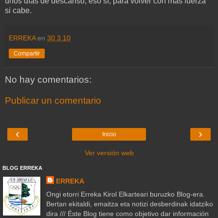
unos días de descanso, eso sí, para volver con más fuerza
si cabe.
ERREKA
en
30.3.10
Compartir
No hay comentarios:
Publicar un comentario
‹
›
Inicio
Ver versión web
BLOG ERREKA
ERREKA
Ongi etorri Erreka Kirol Elkarteari buruzko Blog-era.
Bertan ekitaldi, emaitza eta notizi desberdinak idatziko
dira /// Éste Blog tiene como objetivo dar información