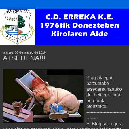
martes, 30 de marzo de 2010
ATSEDENA!!!
Blog-ak egun
batzuetako
atsedena hartuko
du, beti ere, indar
berrituak
etortzeko!!!
---------------------------
--------
El Blog se cogerá