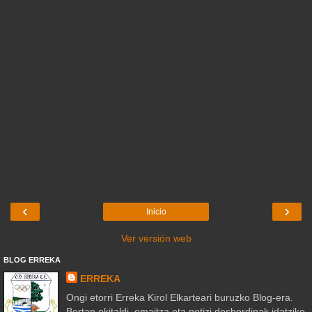
‹
›
Inicio
Ver versión web
BLOG ERREKA
ERREKA
Ongi etorri Erreka Kirol Elkarteari buruzko Blog-era.
Bertan ekitaldi, emaitza eta notizi desberdinak idatziko