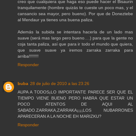
creo que cualquiera que haga eso puede hacer el Bisaurin
tranquilamente (hombre quizás te cueste un poco mas, y el
cansancio sea mayor, pero bueno). Por que de Doneztebe
al Mendaur ya tienes una buena paliza.
Además la subida se intentara hacerla de un lado mas
suave (será mas largo pero bueno….) para que la gente no
coja tanta paliza, así que para ir todo el mundo que quiera,
que suave suave ya iremos zarraka zarraka para
arriba!!!!!!!!
Responder
buba
28 de julio de 2010 a las 23:26
AUPA A TODOS¡LO IMPORTANTE PARECE SER QUE EL
TIEMPO VIENE BUENO PERO HABRA QUE ESTAR UN
POCO ATENTOS DE AQUI AL
SABADO.ZARRAKA,ZARRAKA¡¡¡¡LOS NUBARRONES
APARECERAN A LA NOCHE EH MARIZKU?
Responder