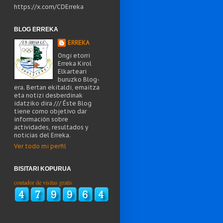
https://x.com/CDErreka
BLOG ERREKA
ERREKA
Ongi etorri
Erreka Kirol
Elkarteari
buruzko Blog-
era. Bertan ekitaldi, emaitza
eta notizi desberdinak
idatziko dira /// Éste Blog
tiene como objetivo dar
información sobre
actividades, resultados y
noticias del Erreka.
Ver todo mi perfil
BISITARI KOPURUA
contador de visitas gratis