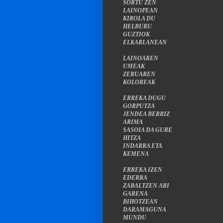
SORTU ZEN
LAINOPEAN
KIROLA DU
HELBURU
GUZTIOK
ELKARLANEAN
LAINOAREN
UMEAK
ZERUAREN
KOLOREAK
ERREKA DUGU
GORPUTZA
JENDEA BERRIZ
ARIMA
SASOIA DA GURE
HITZA
INDARRA ETA
KEMENA
ERREKA IZEN
EDERRA
ZABALTZEN ARI
GARENA
BIHOTZEAN
DARAMAGUNA
MUNDU