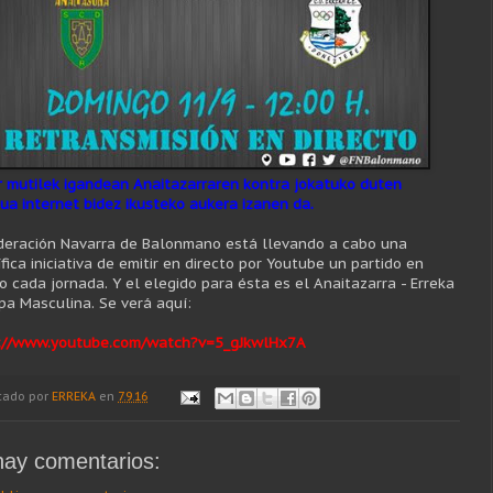
r mutilek igandean Anaitazarraren kontra jokatuko duten
dua internet bidez ikusteko aukera izanen da.
deración Navarra de Balonmano está llevando a cabo una
ica iniciativa de emitir en directo por Youtube un partido en
to cada jornada. Y el elegido para ésta es el Anaitazarra - Erreka
pa Masculina. Se verá aquí:
://www.youtube.com/watch?v=5_gJkwlHx7A
cado por
ERREKA
en
7.9.16
hay comentarios: