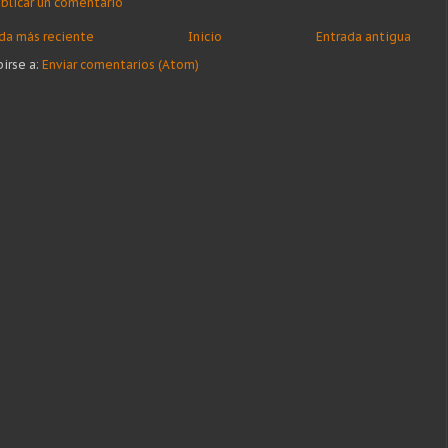
blicar un comentario
da más reciente
Inicio
Entrada antigua
birse a:
Enviar comentarios (Atom)