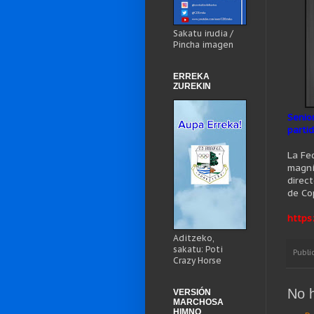
Sakatu irudia /
Pincha imagen
ERREKA
ZUREKIN
Senio
parti
La Fe
magníf
direc
de Co
https
Aditzeko,
sakatu: Poti
Publi
Crazy Horse
No 
VERSIÓN
MARCHOSA
HIMNO