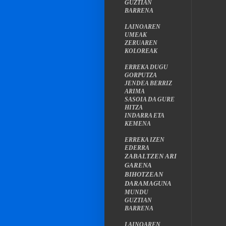
GUZTIAN
BARRENA
LAINOAREN
UMEAK
ZERUAREN
KOLOREAK
ERREKA DUGU
GORPUTZA
JENDEA BERRIZ
ARIMA
SASOIA DA GURE
HITZA
INDARRA ETA
KEMENA
ERREKA IZEN
EDERRA
ZABALTZEN ARI
GARENA
BIHOTZEAN
DARAMAGUNA
MUNDU
GUZTIAN
BARRENA
LAINOAREN