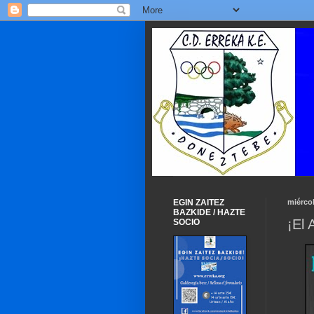
EGIN ZAITEZ
miércol
BAZKIDE / HAZTE
¡El 
SOCIO