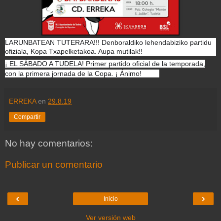
LARUNBATEAN TUTERARA!!! Denboraldiko lehendabiziko partidu
ofiziala, Kopa Txapelketakoa. Aupa mutilak!!
🤾‍♂️
🤾‍♂️
¡ EL SÁBADO A TUDELA! Primer partido oficial de la temporada,
con la primera jornada de la Copa. ¡ Ánimo!
🤾‍♂️
🤾‍♂️
ERREKA
en
29.8.19
Compartir
No hay comentarios:
Publicar un comentario
‹
›
Inicio
Ver versión web