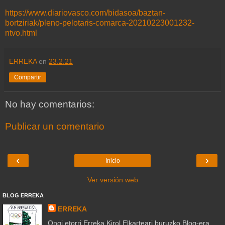
https://www.diariovasco.com/bidasoa/baztan-
bortziriak/pleno-pelotaris-comarca-20210223001232-
ntvo.html
ERREKA
en
23.2.21
Compartir
No hay comentarios:
Publicar un comentario
‹
›
Inicio
Ver versión web
BLOG ERREKA
ERREKA
Ongi etorri Erreka Kirol Elkarteari buruzko Blog-era.